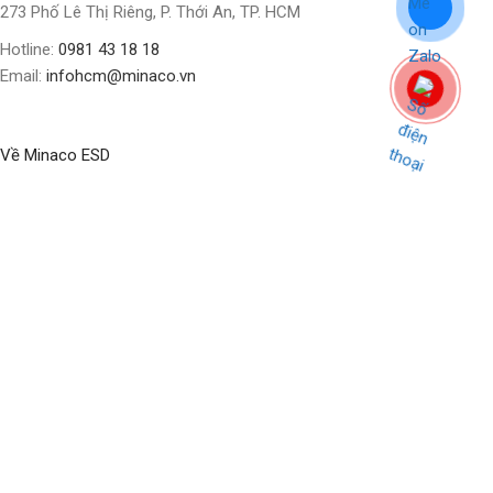
273 Phố Lê Thị Riêng, P. Thới An, TP. HCM
Hotline:
0981 43 18 18
Email:
infohcm@minaco.vn
Về Minaco ESD
BLOG
ABOUT US
CONTACT US
CỬA HÀNG
Social Links:
Bản quyền nội dung thuộc về
Minaco Business Solution
Update
2024 by
Minaco Digital
.
Shop
Filters
Wishlist
0
Cart
My account