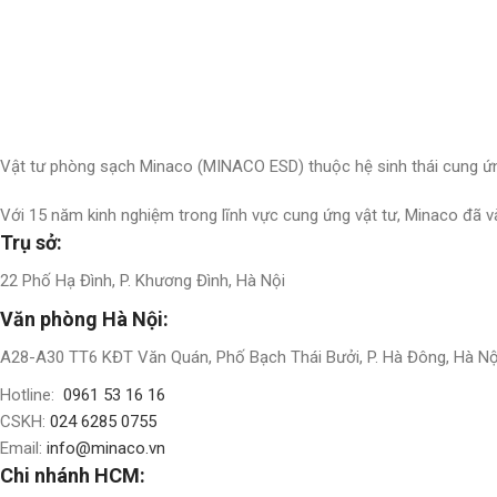
Nhận thông tin & ưu đãi
Đăng ký nhận thông tin cập nhật và ưu đãi dành riêng cho bạn
Vật tư phòng sạch Minaco (MINACO ESD) thuộc hệ sinh thái cung ứn
Với 15 năm kinh nghiệm trong lĩnh vực cung ứng vật tư, Minaco đã 
Trụ sở:
22 Phố Hạ Đình, P. Khương Đình, Hà Nội
Văn phòng Hà Nội:
A28-A30 TT6 KĐT Văn Quán, Phố Bạch Thái Bưởi, P. Hà Đông, Hà Nộ
Hotline:
0961 53 16 16
CSKH:
024 6285 0755
Email:
info@minaco.vn
Chi nhánh HCM: