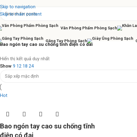
Skip to navigation
Skip to main content
Văn Phòng Phẩm Phòng Sạch
Găng Tay Phòng Sạch
Bao ngón tay cao su chống tĩnh điện có đai
Nhíp chống tĩnh điện Ventus
Hiển thị kết quả duy nhất
Show
9
12
18
24
Hàng chính hãng
Xem ngay
Hot
Bao ngón tay cao su chống tĩnh
điện có đai