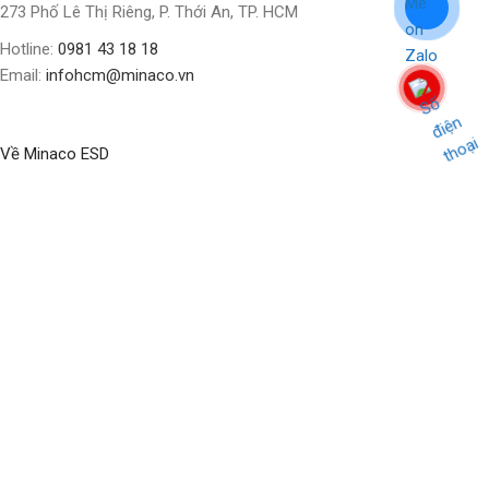
273 Phố Lê Thị Riêng, P. Thới An, TP. HCM
Hotline:
0981 43 18 18
Email:
infohcm@minaco.vn
Về Minaco ESD
BLOG
ABOUT US
CONTACT US
CỬA HÀNG
Social Links:
Bản quyền nội dung thuộc về
Minaco Business Solution
Update
2024 by
Minaco Digital
.
Shop
Filters
Wishlist
Cart
My account