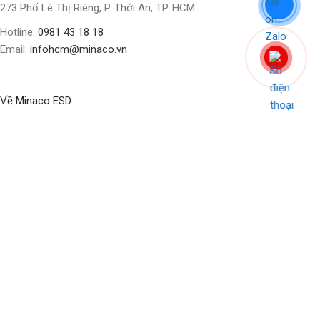
273 Phố Lê Thị Riêng, P. Thới An, TP. HCM
Hotline:
0981 43 18 18
Email:
infohcm@minaco.vn
Về Minaco ESD
BLOG
ABOUT US
CONTACT US
CỬA HÀNG
Social Links:
Bản quyền nội dung thuộc về
Minaco Business Solution
Update
2024 by
Minaco Digital
.
Shop
Filters
Wishlist
Cart
My account