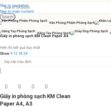
Skip to navigation
Skip to main content
Search
Văn Phòng Phẩm Phòng Sạch
Găng Tay Phòng Sạch
Giấy in phòng sạch KM Clean Paper A4
Nhíp chống tĩnh điện Ventus
Hiển thị kết quả duy nhất
Show
9
12
18
24
Hàng chính hãng
Xem ngay
Giấy in phòng sạch KM Clean
Paper A4, A3