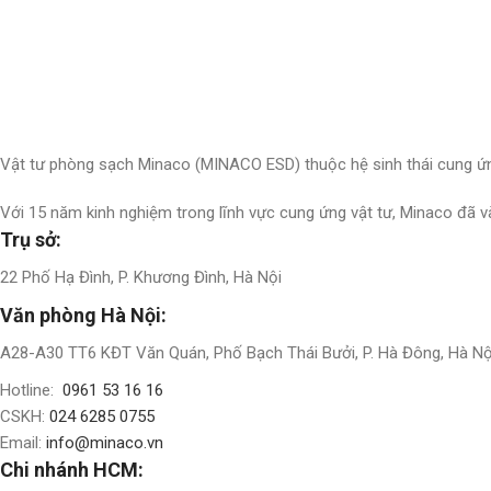
Nhận thông tin & ưu đãi
Đăng ký nhận thông tin cập nhật và ưu đãi dành riêng cho bạn
Vật tư phòng sạch Minaco (MINACO ESD) thuộc hệ sinh thái cung ứn
Với 15 năm kinh nghiệm trong lĩnh vực cung ứng vật tư, Minaco đã 
Trụ sở:
22 Phố Hạ Đình, P. Khương Đình, Hà Nội
Văn phòng Hà Nội:
A28-A30 TT6 KĐT Văn Quán, Phố Bạch Thái Bưởi, P. Hà Đông, Hà Nộ
Hotline:
0961 53 16 16
CSKH:
024 6285 0755
Email:
info@minaco.vn
Chi nhánh HCM: