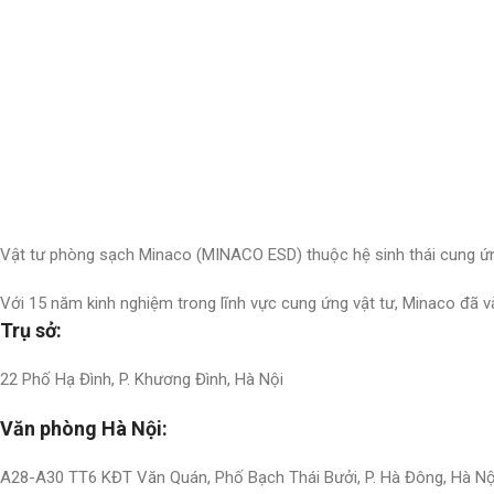
Nhận thông tin & ưu đãi
Đăng ký nhận thông tin cập nhật và ưu đãi dành riêng cho bạn
Vật tư phòng sạch Minaco (MINACO ESD) thuộc hệ sinh thái cung ứn
Với 15 năm kinh nghiệm trong lĩnh vực cung ứng vật tư, Minaco đã 
Trụ sở:
22 Phố Hạ Đình, P. Khương Đình, Hà Nội
Văn phòng Hà Nội:
A28-A30 TT6 KĐT Văn Quán, Phố Bạch Thái Bưởi, P. Hà Đông, Hà Nộ