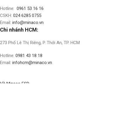
Hotline:
0961 53 16 16
CSKH:
024 6285 0755
Email:
info@minaco.vn
Chi nhánh HCM:
273 Phố Lê Thị Riêng, P. Thới An, TP. HCM
Hotline:
0981 43 18 18
Email:
infohcm@minaco.vn
Về Minaco ESD
BLOG
ABOUT US
CONTACT US
CỬA HÀNG
Social Links:
Bản quyền nội dung thuộc về
Minaco Business Solution
Update
20