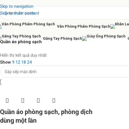
Skip to navigation
Skip to main content
Văn Phòng Phẩm Phòng Sạch
Găng Tay Phòng Sạch
Quần áo phòng sạch
Nhíp chống tĩnh điện Ventus
Hiển thị kết quả duy nhất
Show
9
12
18
24
Hàng chính hãng
Xem ngay
Quần áo phòng sạch, phòng dịch
dùng một lần