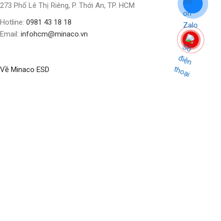
273 Phố Lê Thị Riêng, P. Thới An, TP. HCM
Hotline:
0981 43 18 18
Email:
infohcm@minaco.vn
Về Minaco ESD
BLOG
ABOUT US
CONTACT US
CỬA HÀNG
Social Links:
Bản quyền nội dung thuộc về
Minaco Business Solution
Update
2024 by
Minaco Digital
.
Shop
Filters
Wishlist
Cart
My account