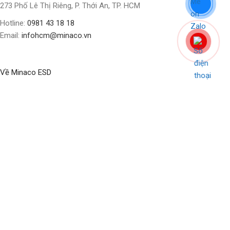
273 Phố Lê Thị Riêng, P. Thới An, TP. HCM
Hotline:
0981 43 18 18
Email:
infohcm@minaco.vn
Về Minaco ESD
BLOG
ABOUT US
CONTACT US
CỬA HÀNG
Social Links:
Bản quyền nội dung thuộc về
Minaco Business Solution
Update
2024 by
Minaco Digital
.
Shop
Filters
Wishlist
Cart
My account