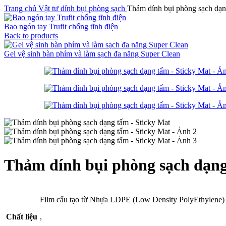
Trang chủ
Vật tư dính bụi phòng sạch
Thảm dính bụi phòng sạch dạn
Bao ngón tay Trufit chống tĩnh điện
Back to products
Gel vệ sinh bàn phím và làm sạch đa năng Super Clean
Thảm dính bụi phòng sạch dạng
Film cấu tạo từ Nhựa LDPE (Low Density PolyEthylene) t
Chất liệu
,