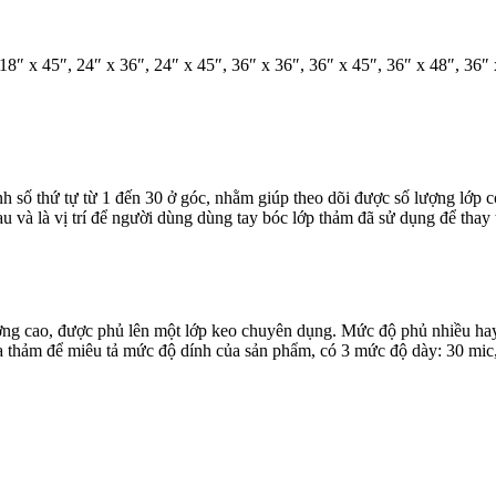
18″ x 45″, 24″ x 36″, 24″ x 45″, 36″ x 36″, 36″ x 45″, 36″ x 48″, 36″
 số thứ tự từ 1 đến 30 ở góc, nhằm giúp theo dõi được số lượng lớp cò
 và là vị trí để người dùng dùng tay bóc lớp thảm đã sử dụng để thay 
ng cao, được phủ lên một lớp keo chuyên dụng. Mức độ phủ nhiều hay í
ủa thảm để miêu tả mức độ dính của sản phẩm, có 3 mức độ dày: 30 mic,