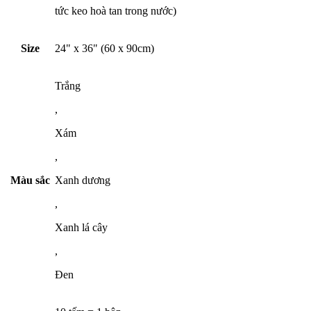
tức keo hoà tan trong nước)
Size
24" x 36" (60 x 90cm)
Trắng
,
Xám
,
Màu sắc
Xanh dương
,
Xanh lá cây
,
Đen