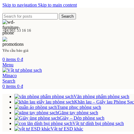
Skip to navigation
Skip to main content
Search
+84 961 53 16 16
Yêu cầu báo giá
0
items
0
₫
Menu
Search
0
items
0
₫
Văn phòng phẩm phòng sạch
Khăn lau – Giấy lau Phòng Sạ
Trang phục phòng sạch
Găng tay phòng sạch
Giày – Dép phòng sạch
Vật tư dính bụi phòng sạch
Vật tư ESD khác