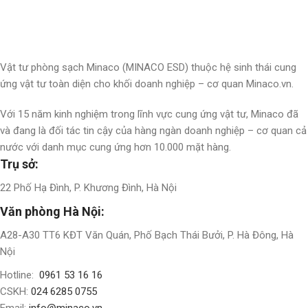
Đăng ký nhận thông tin cập nhật và ưu đãi dành riêng cho bạn
Vật tư phòng sạch Minaco (MINACO ESD) thuộc hệ sinh thái cung
ứng vật tư toàn diện cho khối doanh nghiệp – cơ quan Minaco.vn.
Với 15 năm kinh nghiệm trong lĩnh vực cung ứng vật tư, Minaco đã
và đang là đối tác tin cậy của hàng ngàn doanh nghiệp – cơ quan cả
nước với danh mục cung ứng hơn 10.000 mặt hàng.
Trụ sở:
22 Phố Hạ Đình, P. Khương Đình, Hà Nội
Văn phòng Hà Nội:
A28-A30 TT6 KĐT Văn Quán, Phố Bạch Thái Bưởi, P. Hà Đông, Hà
Nội
Hotline:
0961 53 16 16
CSKH:
024 6285 0755
Email:
info@minaco.vn