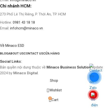
Chi nhánh HCM:
273 Phố Lê Thị Riêng, P. Thới An, TP. HCM
Hotline:
0981 43 18 18
Email:
infohcm@minaco.vn
Về Minaco ESD
BLOG
ABOUT US
CONTACT US
CỬA HÀNG
Social Links:
Bản quyền nội dung thuộc về
Minaco Business Solution
Update
2024 by
Minaco Digital
.
Shop
Wishlist
0
Cart