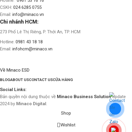
Hotline:
0961 53 16 16
CSKH:
024 6285 0755
Email:
info@minaco.vn
Chi nhánh HCM:
273 Phố Lê Thị Riêng, P. Thới An, TP. HCM
Hotline:
0981 43 18 18
Email:
infohcm@minaco.vn
Về Minaco ESD
BLOG
ABOUT US
CONTACT US
CỬA HÀNG
Social Links:
Bản quyền nội dung thuộc về
Minaco Business Solution
Update
2024 by
Minaco Digital
.
Shop
Wishlist