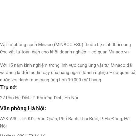
Nhận thông tin & ưu đãi
Đăng ký nhận thông tin cập nhật và ưu đãi dành riêng cho bạn
Vật tư phòng sạch Minaco (MINACO ESD) thuộc hệ sinh thái cung
ứng vật tư toàn diện cho khối doanh nghiệp – cơ quan Minaco.vn.
Với 15 năm kinh nghiệm trong lĩnh vực cung ứng vật tư, Minaco đã
và đang là đối tác tin cậy của hàng ngàn doanh nghiệp – cơ quan cả
nước với danh mục cung ứng hơn 10.000 mặt hàng.
Trụ sở:
22 Phố Hạ Đình, P. Khương Đình, Hà Nội
Văn phòng Hà Nội:
A28-A30 TT6 KĐT Văn Quán, Phố Bạch Thái Bưởi, P. Hà Đông, Hà
Nội