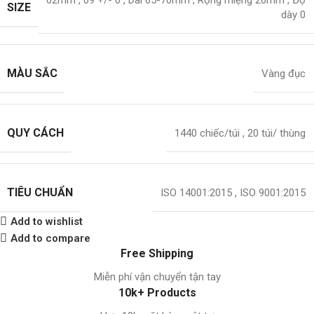
02mm
,
09 +/- 0
,
Dài 65-70mm
,
Rộng miệng 26mm
,
Độ
SIZE
dày 0
MÀU SẮC
Vàng đục
QUY CÁCH
1440 chiếc/túi
,
20 túi/ thùng
TIÊU CHUẨN
ISO 14001:2015
,
ISO 9001:2015
Add to wishlist
Add to compare
Free Shipping
Miễn phí vận chuyển tận tay
10k+ Products