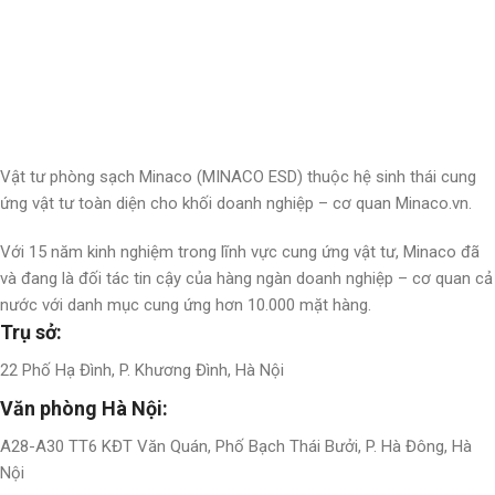
Nhận thông tin & ưu đãi
Đăng ký nhận thông tin cập nhật và ưu đãi dành riêng cho bạn
Vật tư phòng sạch Minaco (MINACO ESD) thuộc hệ sinh thái cung
ứng vật tư toàn diện cho khối doanh nghiệp – cơ quan Minaco.vn.
Với 15 năm kinh nghiệm trong lĩnh vực cung ứng vật tư, Minaco đã
và đang là đối tác tin cậy của hàng ngàn doanh nghiệp – cơ quan cả
nước với danh mục cung ứng hơn 10.000 mặt hàng.
Trụ sở:
22 Phố Hạ Đình, P. Khương Đình, Hà Nội
Văn phòng Hà Nội:
A28-A30 TT6 KĐT Văn Quán, Phố Bạch Thái Bưởi, P. Hà Đông, Hà
Nội