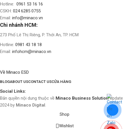
Hotline:
0961 53 16 16
CSKH:
024 6285 0755
Email:
info@minaco.vn
Chi nhánh HCM:
273 Phố Lê Thị Riêng, P. Thới An, TP. HCM
Hotline:
0981 43 18 18
Email:
infohcm@minaco.vn
Về Minaco ESD
BLOG
ABOUT US
CONTACT US
CỬA HÀNG
Social Links:
Bản quyền nội dung thuộc về
Minaco Business Solution
Update
2024 by
Minaco Digital
.
Shop
Wishlist