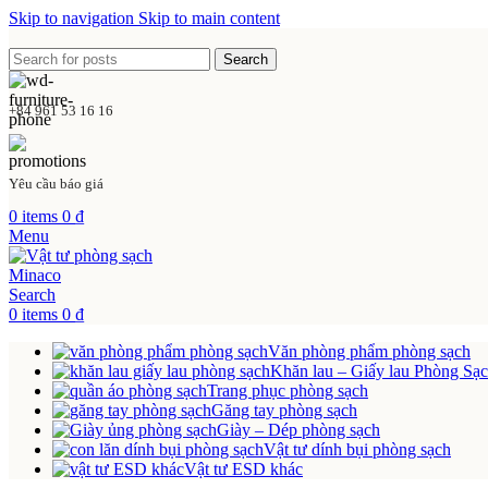
Skip to navigation
Skip to main content
Search
+84 961 53 16 16
Yêu cầu báo giá
0
items
0
₫
Menu
Search
0
items
0
₫
Văn phòng phẩm phòng sạch
Khăn lau – Giấy lau Phòng Sạ
Trang phục phòng sạch
Găng tay phòng sạch
Giày – Dép phòng sạch
Vật tư dính bụi phòng sạch
Vật tư ESD khác