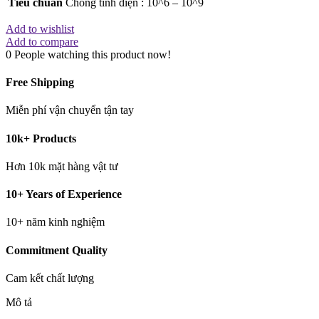
Tiêu chuẩn
Chống tĩnh điện : 10^6 – 10^9
Add to wishlist
Add to compare
0
People watching this product now!
Free Shipping
Miễn phí vận chuyển tận tay
10k+ Products
Hơn 10k mặt hàng vật tư
10+ Years of Experience
10+ năm kinh nghiệm
Commitment Quality
Cam kết chất lượng
Mô tả