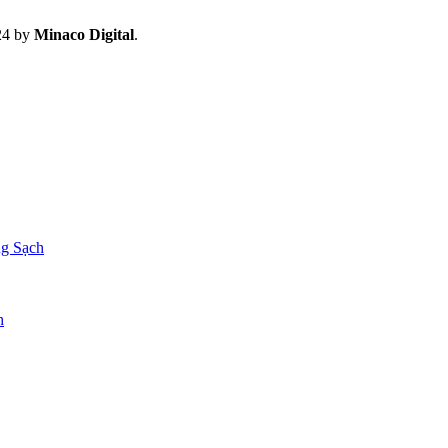
4 by
Minaco Digital
.
g Sạch
h