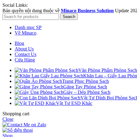
Social Links:
Bản quyền nội dung thuộc về
Minaco Business Solution
Update
202
Search
Danh mục SP
Về Minaco
Blog
About Us
Contact Us
Cửa Hàng
Văn Phòng Phẩm Phòng Sạch
Khăn Lau – Giấy Lau Phòn
Trang Phục Phòng Sạch
Găng Tay Phòng Sạch
Giày – Dép Phòng Sạch
Vật Tư Dính Bụi Phòng Sạc
Vật Tư ESD Khác
Shopping cart
Close
Shop