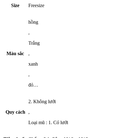
Size
Freesize
hồng
,
Trắng
Màu sắc
,
xanh
,
đỏ…
2. Không lưới
Quy cách
,
Loại mũ : 1. Có lưới